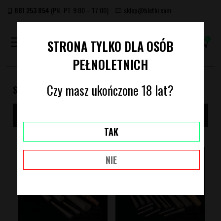
881 253 854
(PN.-PT. 9:00 – 17:00)
sklep@bletki.com
(PUSTY)
STRONA TYLKO DLA OSÓB
PEŁNOLETNICH
Czy masz ukończone 18 lat?
SKRĘCONE GOTOWE BIBUŁKI
FILTRUJ / SORTUJ
TAK
NIE