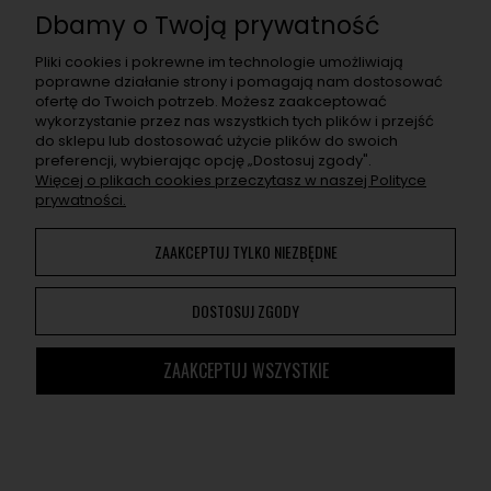
dostawać informacje o nowościach, wyjątkowych
Dbamy o Twoją prywatność
promocjach, nowych wpisach na blogu, a także zaproszenia
na super eventy związane z asortymentem sklepu.
Pliki cookies i pokrewne im technologie umożliwiają
poprawne działanie strony i pomagają nam dostosować
ofertę do Twoich potrzeb. Możesz zaakceptować
ZAPISZ SIĘ
wykorzystanie przez nas wszystkich tych plików i przejść
do sklepu lub dostosować użycie plików do swoich
Po naciśnięciu „Zapisz się" otrzymasz na swój e-mail prośbę o
preferencji, wybierając opcję „Dostosuj zgody".
potwierdzenie zapisu. Jeśli nie potwierdzisz, adres nie zapisze
Więcej o plikach cookies przeczytasz w naszej Polityce
się. W e-mailu znajdziesz wszelkie informacje o przetwarzaniu
prywatności.
przez nas Twoich danych osobowych.
ZAAKCEPTUJ TYLKO NIEZBĘDNE
Korzystanie z naszej Witryny oznacza zgodę na
wykorzystywanie plików cookies. Więcej informacji można
DOSTOSUJ ZGODY
znaleźć w
Polityce Prywatności
. Możesz określić warunki
przechowywania lub dostępu do plików cookies w Twojej
przeglądarce.
ZAAKCEPTUJ WSZYSTKIE
Cannmedia ©
2014 - 2026. Wszystkie prawa zastrzeżone.
Sklep internetowy Shoper
POKAŻ PEŁNĄ WERSJĘ STRONY