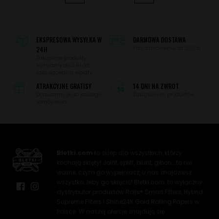
EKSPRESOWA WYSYŁKA W
DARMOWA DOSTAWA
24H
Przy zamówieniu od 200 zł.
Zakupione produkty
wysyłamy do 24h od
zaksięgowania wpłaty.
ATRAKCYJNE GRATISY
14 DNI NA ZWROT
Dorzucamy je do każdego
Zakupionych produktów.
zamówienia.
Bletki.com
to sklep dla wszystkich, którzy
kochają skręty! Joint, spliff, blunt, gibon… to nie
ważne, czym go wypełniasz, u nas znajdziesz
wszystko, żeby go skręcić! Bletki.com, to wyłączny
dystrybutor produktów Rolls® Smart Filters, Hybrid
Supreme Filters i Shine24K Gold Rolling Papers w
Polsce. W naszej ofercie znajdują się