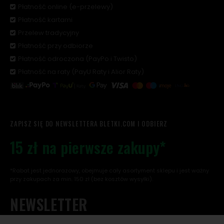
Płatność online (e-przelewy)
Płatność kartami
Przelew tradycyjny
Płatność przy odbiorze
Płatność odroczona (PayPo i Twisto)
Płatność na raty (PayU Raty i Alior Raty)
ZAPISZ SIĘ DO NEWSLETTERA BLETKI.COM I ODBIERZ
15 zł na pierwsze zakupy*
*Rabat jest jednorazowy, obejmuje cały asortyment sklepu i jest ważny
przy zakupach za min. 150 zł (bez kosztów wysyłki).
NEWSLETTER
Chcę otrzymać rabat na pierwsze zakupy, a w przyszłości