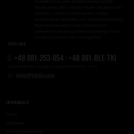
wyselekcjonowane i przetestowane wyroby –
bibułki, owijki, filtry i ustniki, młynki i akcesoria do
palenia – z różnych stron świata. A także...
waporyzatory! Na Bletki.com znajdziesz produkty,
które odzwierciedlą Twoje indywidualne
preferencje i wyniosą palenie ulubionego suszu
na wyższy poziom. Let’s roll together!
INFOLINIA
+48 881-253-854
|
+48 881-BLE-TKI
Od poniedziałku do piątku w godzinach 09:00 - 17:00
sklep@bletki.com
INFORMACJE
O nas
Dostawa
Zwroty/reklamacje