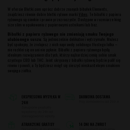
W ofercie Bletki.com oprócz dobrze znanych bibułek Elements,
znajdziesz równie dobre bletki ryżowe marki
Vibes
. Te bibułki z papieru
ryżowego są cienkie i prawie przezroczyste. Dostępne w rozmiarze king
size slim w opakowaniu z papierowymi ustnikami lub bez.
Bibułki z papieru ryżowego nie zmieniają smaku Twojego
ulubionego suszu
. Są jednocześnie delikatne i wytrzymałe. Możesz
być spokojny, że zrolujesz z nich naprawdę solidnego tłustego lolka –
nie rozklei się on ani nie pęknie. Bibułki z papieru ryżowego będą
idealnym rozwiązaniem dla tych, którzy najbardziej cenią sobie smak
czystego CBD lub THC. Joint skręcony z bibułki ryżowej będzie palił się
równo i powoli, a Ty będziesz mógł się cieszyć nieskazitelnym smakiem
swojego ziółka.
EKSPRESOWA WYSYŁKA W
DARMOWA DOSTAWA
24H
Przy zamówieniu od 200 zł.
Zakupione produkty
wysyłamy do 24h od
zaksięgowania wpłaty.
ATRAKCYJNE GRATISY
14 DNI NA ZWROT
Dorzucamy je do każdego
Zakupionych produktów.