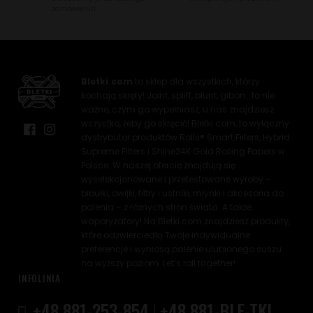
zamówienia.
Bletki.com
to sklep dla wszystkich, którzy
kochają skręty! Joint, spliff, blunt, gibon… to nie
ważne, czym go wypełniasz, u nas znajdziesz
wszystko, żeby go skręcić! Bletki.com, to wyłączny
dystrybutor produktów Rolls® Smart Filters, Hybrid
Supreme Filters i Shine24K Gold Rolling Papers w
Polsce. W naszej ofercie znajdują się
wyselekcjonowane i przetestowane wyroby –
bibułki, owijki, filtry i ustniki, młynki i akcesoria do
palenia – z różnych stron świata. A także...
waporyzatory! Na Bletki.com znajdziesz produkty,
które odzwierciedlą Twoje indywidualne
preferencje i wyniosą palenie ulubionego suszu
na wyższy poziom. Let’s roll together!
INFOLINIA
+48 881-253-854
|
+48 881-BLE-TKI