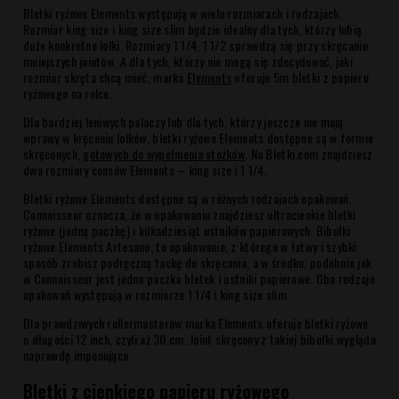
Bletki ryżowe Elements występują w wielu rozmiarach i rodzajach.
Rozmiar king size i king size slim będzie idealny dla tych, którzy lubią
duże konkretne lolki. Rozmiary 1 1/4, 1 1/2 sprawdzą się przy skręcaniu
mniejszych jointów. A dla tych, którzy nie mogą się zdecydować, jaki
rozmiar skręta chcą mieć, marka
Elements
oferuje 5m bletki z papieru
ryżowego na rolce.
Dla bardziej leniwych palaczy lub dla tych, którzy jeszcze nie mają
wprawy w kręceniu lolków, bletki ryżowe Elements dostępne są w formie
skręconych,
gotowych do wypełnienia stożków
. Na Bletki.com znajdziesz
dwa rozmiary consów Elements – king size i 1 1/4.
Bletki ryżowe Elements dostępne są w różnych rodzajach opakowań.
Connoisseur oznacza, że w opakowaniu znajdziesz ultracienkie bletki
ryżowe (jedną paczkę) i kilkadziesiąt ustników papierowych. Bibułki
ryżowe Elements Artesano, to opakowanie, z którego w łatwy i szybki
sposób zrobisz podręczną tackę do skręcania, a w środku, podobnie jak
w Connoisseur jest jedna paczka bletek i ustniki papierowe. Oba rodzaje
opakowań występują w rozmiarze 1 1/4 i king size slim.
Dla prawdziwych rollermasterów marka Elements oferuje bletki ryżowe
o długości 12 inch, czyli aż 30 cm. Joint skręcony z takiej bibułki wygląda
naprawdę imponująco.
Bletki z cienkiego papieru ryżowego