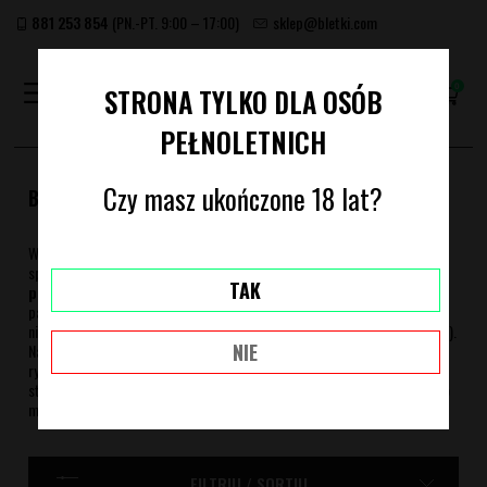
881 253 854
(PN.-PT. 9:00 – 17:00)
sklep@bletki.com
(PUSTY)
STRONA TYLKO DLA OSÓB
PEŁNOLETNICH
Czy masz ukończone 18 lat?
BLETKI RYŻOWE
W tej kategorii znajdziesz bibułki ryżowe wykonane z czystego
sprasowanego ryżu.
Światowym liderem w produkcji bletek z
TAK
papieru ryżowego jest marka Elements
. Te ultracienkie bibułki
palą się wolno, równo i nie pozostawiają po sobie popiołu (z wyjątkiem
niewielkiej pozostałości po gumie akacjowej zamieniającej się w karmel).
NIE
Na Bletki.com znajdziesz bibułki ryżowe w wielu rozmiarach, bletki
ryżowe na rolce i bibułki ryżowe w formie gotowych skręconych już
stożków. Wypróbuj je sam i przekonaj się, dlaczego bibułki Elements to
marzenie każdego palacza.
FILTRUJ / SORTUJ