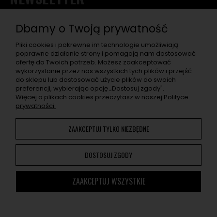
Chcę otrzymać rabat na pierwsze zakupy, a w przyszłości
dostawać informacje o nowościach, wyjątkowych
Dbamy o Twoją prywatność
promocjach, nowych wpisach na blogu, a także zaproszenia
na super eventy związane z asortymentem sklepu.
Pliki cookies i pokrewne im technologie umożliwiają
poprawne działanie strony i pomagają nam dostosować
ofertę do Twoich potrzeb. Możesz zaakceptować
ZAPISZ SIĘ
wykorzystanie przez nas wszystkich tych plików i przejść
do sklepu lub dostosować użycie plików do swoich
Po naciśnięciu „Zapisz się" otrzymasz na swój e-mail prośbę o
preferencji, wybierając opcję „Dostosuj zgody".
potwierdzenie zapisu. Jeśli nie potwierdzisz, adres nie zapisze
Więcej o plikach cookies przeczytasz w naszej Polityce
się. W e-mailu znajdziesz wszelkie informacje o przetwarzaniu
prywatności.
przez nas Twoich danych osobowych.
ZAAKCEPTUJ TYLKO NIEZBĘDNE
Korzystanie z naszej Witryny oznacza zgodę na
wykorzystywanie plików cookies. Więcej informacji można
DOSTOSUJ ZGODY
znaleźć w
Polityce Prywatności
. Możesz określić warunki
przechowywania lub dostępu do plików cookies w Twojej
przeglądarce.
ZAAKCEPTUJ WSZYSTKIE
Cannmedia ©
2014 - 2026. Wszystkie prawa zastrzeżone.
Sklep internetowy Shoper