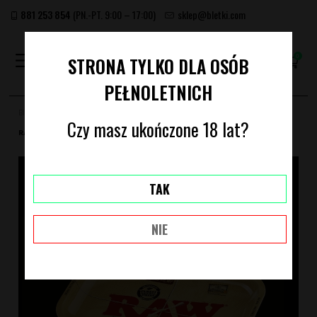
881 253 854
(PN.-PT. 9:00 – 17:00)
sklep@bletki.com
(PUSTY)
STRONA TYLKO DLA OSÓB
PEŁNOLETNICH
Bletki.com
Akcesoria
Tacki i maty do jointów
TACKA METALOWA
Czy masz ukończone 18 lat?
RAW DUŻA
TAK
NIE