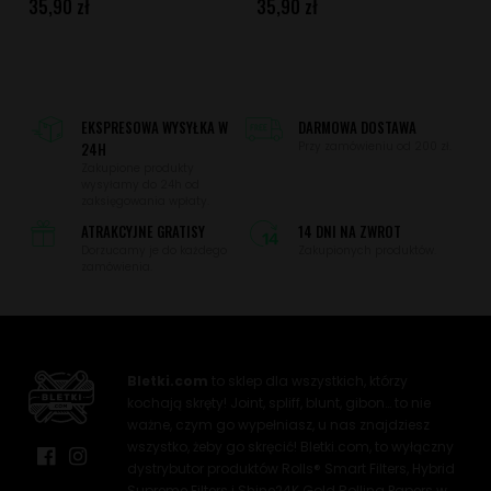
35,90 zł
35,90 zł
EKSPRESOWA WYSYŁKA W
DARMOWA DOSTAWA
24H
Przy zamówieniu od 200 zł.
Zakupione produkty
wysyłamy do 24h od
zaksięgowania wpłaty.
ATRAKCYJNE GRATISY
14 DNI NA ZWROT
Dorzucamy je do każdego
Zakupionych produktów.
zamówienia.
Bletki.com
to sklep dla wszystkich, którzy
kochają skręty! Joint, spliff, blunt, gibon… to nie
ważne, czym go wypełniasz, u nas znajdziesz
wszystko, żeby go skręcić! Bletki.com, to wyłączny
dystrybutor produktów Rolls® Smart Filters, Hybrid
Supreme Filters i Shine24K Gold Rolling Papers w