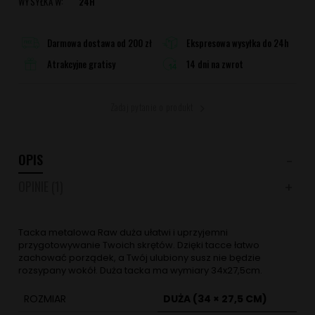
WYSYŁKA W:
24H
Darmowa dostawa od 200 zł
Ekspresowa wysyłka do 24h
Atrakcyjne gratisy
14 dni na zwrot
Zadaj pytanie o produkt
OPIS
OPINIE
(1)
Tacka metalowa Raw duża ułatwi i uprzyjemni
przygotowywanie Twoich skrętów. Dzięki tacce łatwo
zachować porządek, a Twój ulubiony susz nie będzie
rozsypany wokół. Duża tacka ma wymiary 34x27,5cm.
ROZMIAR
DUŻA (34 × 27,5 CM)