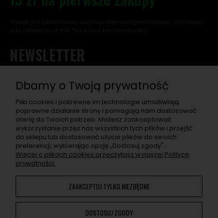
*Rabat jest jednorazowy, obejmuje cały asortyment sklepu i jest ważny
przy zakupach za min. 150 zł (bez kosztów wysyłki).
NEWSLETTER
Chcę otrzymać rabat na pierwsze zakupy, a w przyszłości
dostawać informacje o nowościach, wyjątkowych
Dbamy o Twoją prywatność
promocjach, nowych wpisach na blogu, a także zaproszenia
na super eventy związane z asortymentem sklepu.
Pliki cookies i pokrewne im technologie umożliwiają
poprawne działanie strony i pomagają nam dostosować
ofertę do Twoich potrzeb. Możesz zaakceptować
ZAPISZ SIĘ
wykorzystanie przez nas wszystkich tych plików i przejść
do sklepu lub dostosować użycie plików do swoich
Po naciśnięciu „Zapisz się" otrzymasz na swój e-mail prośbę o
preferencji, wybierając opcję „Dostosuj zgody".
potwierdzenie zapisu. Jeśli nie potwierdzisz, adres nie zapisze
Więcej o plikach cookies przeczytasz w naszej Polityce
się. W e-mailu znajdziesz wszelkie informacje o przetwarzaniu
prywatności.
przez nas Twoich danych osobowych.
ZAAKCEPTUJ TYLKO NIEZBĘDNE
Korzystanie z naszej Witryny oznacza zgodę na
wykorzystywanie plików cookies. Więcej informacji można
DOSTOSUJ ZGODY
znaleźć w
Polityce Prywatności
. Możesz określić warunki