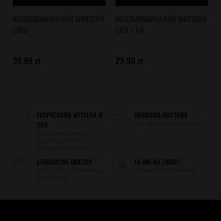
ROZDRABNIARKA RAW SHREDDER
ROZDRABNIARKA RAW SHREDDER
CARD
CASE 1 1/4
39,99 zł
29,90 zł
EKSPRESOWA WYSYŁKA W
DARMOWA DOSTAWA
24H
Przy zamówieniu od 200 zł.
Zakupione produkty
wysyłamy do 24h od
zaksięgowania wpłaty.
ATRAKCYJNE GRATISY
14 DNI NA ZWROT
Dorzucamy je do każdego
Zakupionych produktów.
zamówienia.