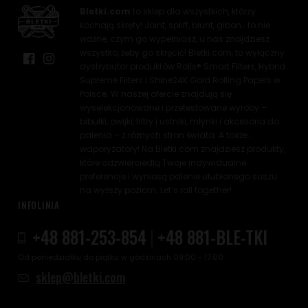
Bletki.com
to sklep dla wszystkich, którzy
kochają skręty! Joint, spliff, blunt, gibon… to nie
ważne, czym go wypełniasz, u nas znajdziesz
wszystko, żeby go skręcić! Bletki.com, to wyłączny
dystrybutor produktów Rolls® Smart Filters, Hybrid
Supreme Filters i Shine24K Gold Rolling Papers w
Polsce. W naszej ofercie znajdują się
wyselekcjonowane i przetestowane wyroby –
bibułki, owijki, filtry i ustniki, młynki i akcesoria do
palenia – z różnych stron świata. A także...
waporyzatory! Na Bletki.com znajdziesz produkty,
które odzwierciedlą Twoje indywidualne
preferencje i wyniosą palenie ulubionego suszu
na wyższy poziom. Let’s roll together!
INFOLINIA
+48 881-253-854
|
+48 881-BLE-TKI
Od poniedziałku do piątku w godzinach 09:00 - 17:00
sklep@bletki.com