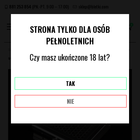
881 253 854
(PN.-PT. 9:00 – 17:00)
sklep@bletki.com
(PUSTY)
STRONA TYLKO DLA OSÓB
PEŁNOLETNICH
Bletki.com
Młynki
Kraszery do zioła
ROZDRABNIARKA RAW ROLLING
Czy masz ukończone 18 lat?
SUPREME SHREDDER 300'S CASE
TAK
NIE