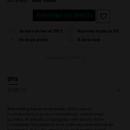
DOSTĘPNOŚĆ:
BRAK TOWARU
POWIADOM O DOSTĘPNOŚCI
Darmowa dostawa od 200 zł
Ekspresowa wysyłka do 24h
Atrakcyjne gratisy
14 dni na zwrot
Zadaj pytanie o produkt
OPIS
OPINIE
(1)
Raw Rolling Supreme shredder 300's case to
rozdrabniarka w postaci niewielkiego metalowego
pudełka. W wieczku znajdują się ostre dziurki, które
rozdrobnią Twój ulubiony susz, a ten wpadnie wprost do
pojemnika. W środku zmieści się opakowanie bletek