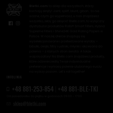
Bletki.com
to sklep dla wszystkich, którzy
kochają skręty! Joint, spliff, blunt, gibon… to nie
ważne, czym go wypełniasz, u nas znajdziesz
wszystko, żeby go skręcić! Bletki.com, to wyłączny
dystrybutor produktów Rolls® Smart Filters, Hybrid
Supreme Filters i Shine24K Gold Rolling Papers w
Polsce. W naszej ofercie znajdują się
wyselekcjonowane i przetestowane wyroby –
bibułki, owijki, filtry i ustniki, młynki i akcesoria do
palenia – z różnych stron świata. A także...
waporyzatory! Na Bletki.com znajdziesz produkty,
które odzwierciedlą Twoje indywidualne
preferencje i wyniosą palenie ulubionego suszu
na wyższy poziom. Let’s roll together!
INFOLINIA
+48 881-253-854
|
+48 881-BLE-TKI
Od poniedziałku do piątku w godzinach 09:00 - 17:00
sklep@bletki.com