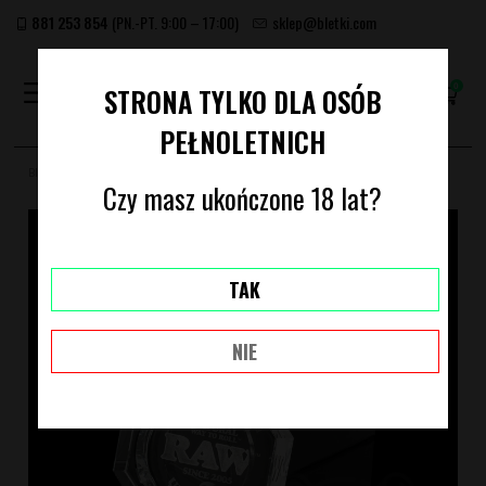
881 253 854
(PN.-PT. 9:00 – 17:00)
sklep@bletki.com
(PUSTY)
STRONA TYLKO DLA OSÓB
PEŁNOLETNICH
Bletki.com
Akcesoria
KRYSZTAŁOWA POPIELNICA RAW
Czy masz ukończone 18 lat?
TAK
NIE