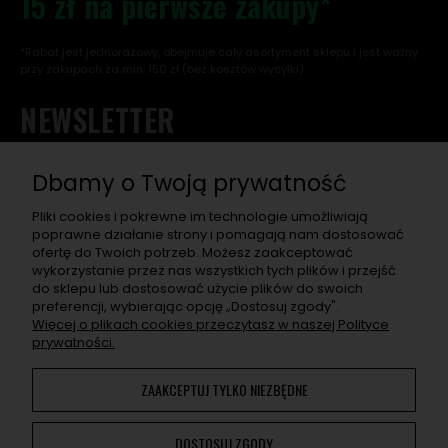
15 zł na pierwsze zakupy*
*Rabat jest jednorazowy, obejmuje cały asortyment sklepu i jest ważny
przy zakupach za min. 150 zł (bez kosztów wysyłki).
NEWSLETTER
Chcę otrzymać rabat na pierwsze zakupy, a w przyszłości
dostawać informacje o nowościach, wyjątkowych
Dbamy o Twoją prywatność
promocjach, nowych wpisach na blogu, a także zaproszenia
na super eventy związane z asortymentem sklepu.
Pliki cookies i pokrewne im technologie umożliwiają
poprawne działanie strony i pomagają nam dostosować
ofertę do Twoich potrzeb. Możesz zaakceptować
ZAPISZ SIĘ
wykorzystanie przez nas wszystkich tych plików i przejść
do sklepu lub dostosować użycie plików do swoich
Po naciśnięciu „Zapisz się" otrzymasz na swój e-mail prośbę o
preferencji, wybierając opcję „Dostosuj zgody".
potwierdzenie zapisu. Jeśli nie potwierdzisz, adres nie zapisze
Więcej o plikach cookies przeczytasz w naszej Polityce
się. W e-mailu znajdziesz wszelkie informacje o przetwarzaniu
prywatności.
przez nas Twoich danych osobowych.
ZAAKCEPTUJ TYLKO NIEZBĘDNE
Korzystanie z naszej Witryny oznacza zgodę na
wykorzystywanie plików cookies. Więcej informacji można
DOSTOSUJ ZGODY
znaleźć w
Polityce Prywatności
. Możesz określić warunki