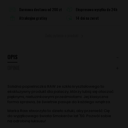
Darmowa dostawa od 200 zł
Ekspresowa wysyłka do 24h
Atrakcyjne gratisy
14 dni na zwrot
Zadaj pytanie o produkt
OPIS
OPINIE
Solidna popielniczka RAW ze szkła kryształowego to
ekskluzywny produkt dla palaczy, którzy lubią się otaczać
pięknymi, nietuzinkowymi przedmiotami. Jej klasyczna
forma sprawia, że świetnie pasuje do każdego wnętrza.
Marka Raw stworzyła to dzieło sztuki, aby przenieść Cię
do wyjątkowego świata Smokerów lat '50. Pozwól sobie
na odrobinę luksusu!