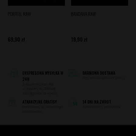
PORTFEL RAW
BANDANA RAW
69,90 zł
19,90 zł
EKSPRESOWA WYSYŁKA W
DARMOWA DOSTAWA
24H
Przy zamówieniu od 200 zł.
Zakupione produkty
wysyłamy do 24h od
zaksięgowania wpłaty.
ATRAKCYJNE GRATISY
14 DNI NA ZWROT
Dorzucamy je do każdego
Zakupionych produktów.
zamówienia.