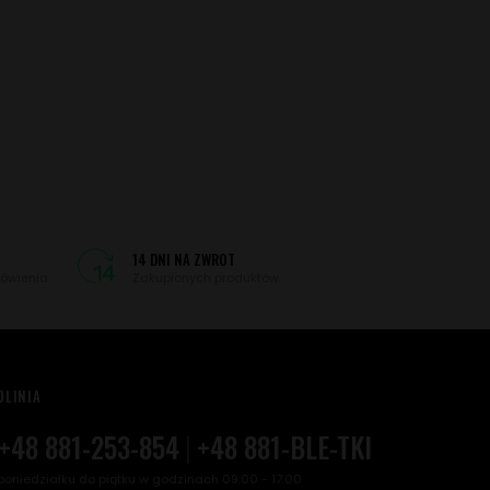
14 DNI NA ZWROT
ówienia.
Zakupionych produktów.
OLINIA
+48 881-253-854
|
+48 881-BLE-TKI
poniedziałku do piątku w godzinach 09:00 - 17:00