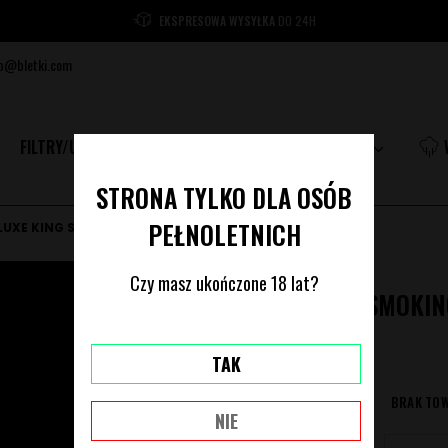
EKSPRESOWA WYSYŁKA
DO 24H
p@bletki.com
FILTRY/USTNIKI
MŁYNKI
AKCESORIA
STRONA TYLKO DLA OSÓB
PEŁNOLETNICH
UXE KING SIZE
Smoking
Czy masz ukończone 18 lat?
BIBUŁKI SMOKIN
3,99 zł
TAK
DOSTĘPNOŚĆ:
BRAK TO
NIE