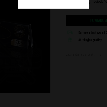
*
TYP OPAKOWANIA:
POWIADOM
Darmowa dostawa od 2
Atrakcyjne gratisy
Zadaj pytanie o produkt