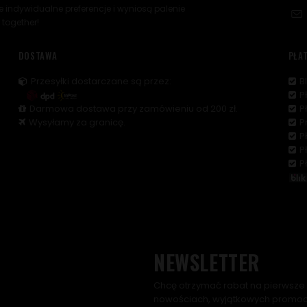
je indywidualne preferencje i wyniosą palenie
 together!
DOSTAWA
PŁA
Przesyłki dostarczane są przez:
Bl
P
Darmowa dostawa przy zamówieniu od 200 zł.
P
Wysyłamy za granicę.
P
P
P
P
NEWSLETTER
Chcę otrzymać rabat na pierwsze 
nowościach, wyjątkowych promocj