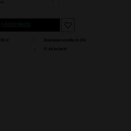
 O DOSTĘPNOŚCI
00 zł
Ekspresowa wysyłka do 24h
14 dni na zwrot