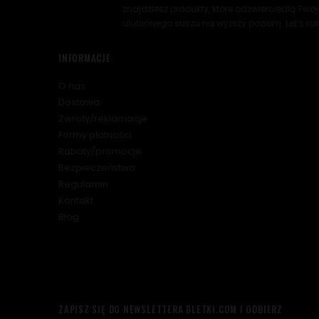
znajdziesz produkty, które odzwierciedlą Two
ulubionego suszu na wyższy poziom. Let’s roll
INFORMACJE
O nas
Dostawa
Zwroty/reklamacje
Formy płatności
Rabaty/promocje
Bezpieczeństwo
Regulamin
Kontakt
Blog
ZAPISZ SIĘ DO NEWSLETTERA BLETKI.COM I ODBIERZ