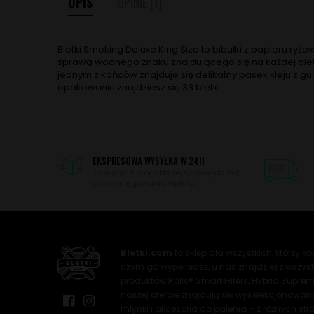
OPIS
OPINIE
(1)
Bletki Smoking Deluxe King Size to bibułki z papieru ryż
sprawą wodnego znaku znajdującego się na każdej bletc
jednym z końców znajduje się delikatny pasek kleju z g
opakowaniu znajdziesz się 33 bletki.
EKSPRESOWA WYSYŁKA W 24H
Zakupione produkty wysyłamy do 24h
od zaksięgowania wpłaty.
Bletki.com
to sklep dla wszystkich, którzy koc
czym go wypełniasz, u nas znajdziesz wszystko
produktów Rolls® Smart Filters, Hybrid Supreme
naszej ofercie znajdują się wyselekcjonowane i p
młynki i akcesoria do palenia – z różnych stro