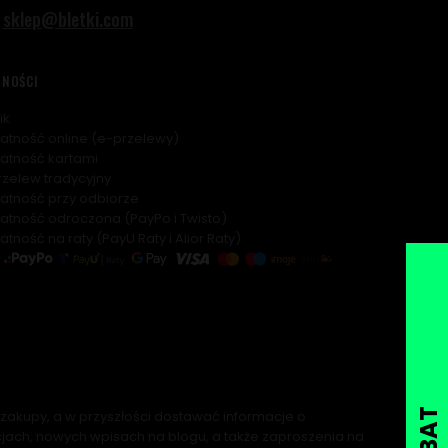
sklep@bletki.com
TNOŚCI
ik
łatność online (e-przelewy)
łatność kartami
rzelew tradycyjny
łatność przy odbiorze
łatność odroczona (PayPo i Twisto)
łatność na raty (PayU Raty i Alior Raty)
zakupy, a w przyszłości dostawać informacje o
ach, nowych wpisach na blogu, a także zaproszenia na