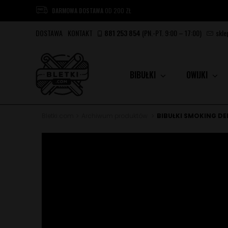
DARMOWA DOSTAWA
OD 200 ZŁ
DOSTAWA
KONTAKT
881 253 854
(PN.-PT. 9:00 – 17:00)
skle
BIBUŁKI
OWIJKI
Bletki.com
Archiwum produktów
BIBUŁKI SMOKING DEL