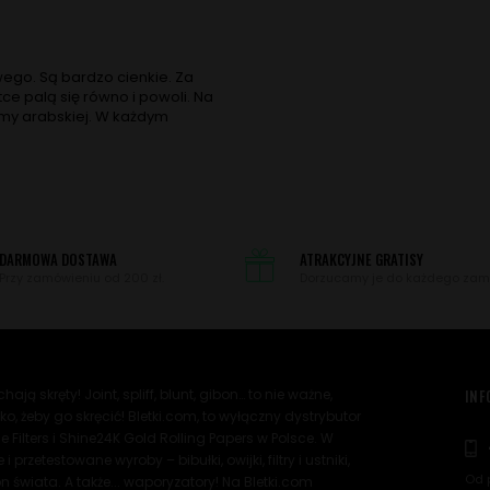
owego. Są bardzo cienkie. Za
e palą się równo i powoli. Na
umy arabskiej. W każdym
DARMOWA DOSTAWA
ATRAKCYJNE GRATISY
Przy zamówieniu od 200 zł.
Dorzucamy je do każdego zam
hają skręty! Joint, spliff, blunt, gibon… to nie ważne,
INF
, żeby go skręcić! Bletki.com, to wyłączny dystrybutor
 Filters i Shine24K Gold Rolling Papers w Polsce. W
rzetestowane wyroby – bibułki, owijki, filtry i ustniki,
Od 
n świata. A także... waporyzatory! Na Bletki.com