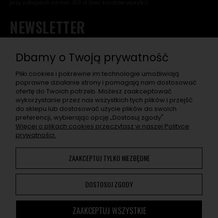
przy zakupach za min. 150 zł (bez kosztów wysyłki).
NEWSLETTER
Chcę otrzymać rabat na pierwsze zakupy, a w przyszłości
dostawać informacje o nowościach, wyjątkowych
Dbamy o Twoją prywatność
promocjach, nowych wpisach na blogu, a także zaproszenia
na super eventy związane z asortymentem sklepu.
Pliki cookies i pokrewne im technologie umożliwiają
poprawne działanie strony i pomagają nam dostosować
ofertę do Twoich potrzeb. Możesz zaakceptować
ZAPISZ SIĘ
wykorzystanie przez nas wszystkich tych plików i przejść
do sklepu lub dostosować użycie plików do swoich
Po naciśnięciu „Zapisz się" otrzymasz na swój e-mail prośbę o
preferencji, wybierając opcję „Dostosuj zgody".
potwierdzenie zapisu. Jeśli nie potwierdzisz, adres nie zapisze
Więcej o plikach cookies przeczytasz w naszej Polityce
się. W e-mailu znajdziesz wszelkie informacje o przetwarzaniu
prywatności.
przez nas Twoich danych osobowych.
ZAAKCEPTUJ TYLKO NIEZBĘDNE
Korzystanie z naszej Witryny oznacza zgodę na
wykorzystywanie plików cookies. Więcej informacji można
DOSTOSUJ ZGODY
znaleźć w
Polityce Prywatności
. Możesz określić warunki
przechowywania lub dostępu do plików cookies w Twojej
przeglądarce.
ZAAKCEPTUJ WSZYSTKIE
Cannmedia ©
2014 - 2026. Wszystkie prawa zastrzeżone.