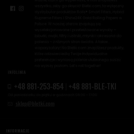
wszystko, żeby go skręcić! Bletki.com, to wyłączny
dystrybutor produktów Rolls® Smart Filters, Hybrid
Supreme Filters i Shine24K Gold Rolling Papers w
Polsce. W naszej ofercie znajdują się
wyselekcjonowane i przetestowane wyroby –
bibułki, owijki, filtry i ustniki, młynki i akcesoria do
palenia – z różnych stron świata. A także...
waporyzatory! Na Bletki.com znajdziesz produkty,
które odzwierciedlą Twoje indywidualne
preferencje i wyniosą palenie ulubionego suszu
na wyższy poziom. Let’s roll together!
INFOLINIA
+48 881-253-854
|
+48 881-BLE-TKI
Od poniedziałku do piątku w godzinach 09:00 - 17:00
sklep@bletki.com
INFORMACJE