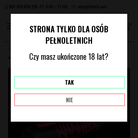
881 253 854
(PN.-PT. 9:00 – 17:00)
sklep@bletki.com
(PUSTY)
STRONA TYLKO DLA OSÓB
PEŁNOLETNICH
Bletki.com
Archiwum produktów
BIBUŁKI RAW WIZ KHALIFA CONE
Czy masz ukończone 18 lat?
CLASSIC 1 1/4 (6 SZT.)
TAK
NIE