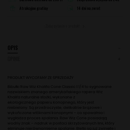
Atrakcyjne gratisy
14 dni na zwrot
Zadaj pytanie o produkt
OPIS
OPINIE
PRODUKT WYCOFANY ZE SPRZEDAŻY
Bibułki Raw Wiz Khalifa Cone Classic 1 1/4 to sygnowane
nazwiskiem znanego amerykańskiego rapera Wiz
Khalifa naturalne stożki, wykonane z
ekologicznego papieru konopnego, który jest
niebielony. Są przeźroczyste, delikatnie brązowe i
wykończone włóknami konopnymi – co spowalnia i
wygładza proces spalania. Raw Wiz Cone posiadają
wodny znak – nadruk w postaci skrzyżowanych linii, który
eliminuje nierównomierne spalanie. Bletki są już zwinięte i