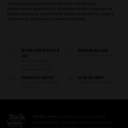
zakończone papierowym ustnikiem. Stożki są w
papierowym opakowaniu. W każdym stożku znajduje się
plastikowa rurka, dzięki której delikatne bibułki nie ulegną
deformacji. Opakowanie zawiera 6 bletek.
EKSPRESOWA WYSYŁKA W
DARMOWA DOSTAWA
24H
Przy zamówieniu od 200 zł.
Zakupione produkty
wysyłamy do 24h od
zaksięgowania wpłaty.
ATRAKCYJNE GRATISY
14 DNI NA ZWROT
Dorzucamy je do każdego
Zakupionych produktów.
zamówienia.
Bletki.com
to sklep dla wszystkich, którzy
kochają skręty! Joint, spliff, blunt, gibon… to nie
ważne, czym go wypełniasz, u nas znajdziesz