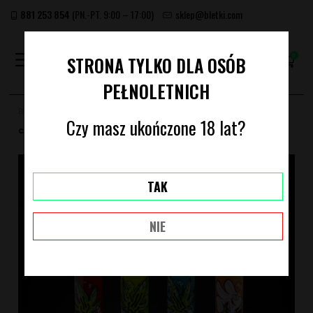
881 253 854
(PN.-PT. 9:00 – 17:00)
sklep@bletki.com
(PUSTY)
STRONA TYLKO DLA OSÓB
PEŁNOLETNICH
Bletki.com
Akcesoria
Zapalniczki
ZAPALNICZKA CLIPPER: SERIA
Czy masz ukończone 18 lat?
CARTOON LEAVES
TAK
NIE