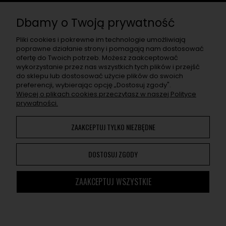
Chcę otrzymać rabat na pierwsze zakupy, a w przyszłości
dostawać informacje o nowościach, wyjątkowych
Dbamy o Twoją prywatność
promocjach, nowych wpisach na blogu, a także zaproszenia
na super eventy związane z asortymentem sklepu.
Pliki cookies i pokrewne im technologie umożliwiają
poprawne działanie strony i pomagają nam dostosować
ofertę do Twoich potrzeb. Możesz zaakceptować
ZAPISZ SIĘ
wykorzystanie przez nas wszystkich tych plików i przejść
do sklepu lub dostosować użycie plików do swoich
Po naciśnięciu „Zapisz się" otrzymasz na swój e-mail prośbę o
preferencji, wybierając opcję „Dostosuj zgody".
potwierdzenie zapisu. Jeśli nie potwierdzisz, adres nie zapisze
Więcej o plikach cookies przeczytasz w naszej Polityce
się. W e-mailu znajdziesz wszelkie informacje o przetwarzaniu
prywatności.
przez nas Twoich danych osobowych.
ZAAKCEPTUJ TYLKO NIEZBĘDNE
Korzystanie z naszej Witryny oznacza zgodę na
wykorzystywanie plików cookies. Więcej informacji można
DOSTOSUJ ZGODY
znaleźć w
Polityce Prywatności
. Możesz określić warunki
przechowywania lub dostępu do plików cookies w Twojej
przeglądarce.
ZAAKCEPTUJ WSZYSTKIE
Cannmedia ©
2014 - 2026. Wszystkie prawa zastrzeżone.
Sklep internetowy Shoper
DO KOSZYKA
-
+