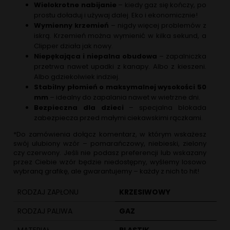
Wielokrotne nabijanie
– kiedy gaz się kończy, po
prostu doładuj i używaj dalej. Eko i ekonomicznie!
Wymienny krzemień
– nigdy więcej problemów z
iskrą. Krzemień można wymienić w kilka sekund, a
Clipper działa jak nowy.
Niepękająca i niepalna obudowa
– zapalniczka
przetrwa nawet upadki z kanapy. Albo z kieszeni.
Albo gdziekolwiek indziej.
Stabilny płomień o maksymalnej wysokości 50
mm
– idealny do zapalania nawet w wietrzne dni.
Bezpieczna dla dzieci
– specjalna blokada
zabezpiecza przed małymi ciekawskimi rączkami.
*Do zamówienia dołącz komentarz, w którym wskażesz
swój ulubiony wzór – pomarańczowy, niebieski, zielony
czy czerwony. Jeśli nie podasz preferencji
lub wskazany
przez Ciebie wzór będzie niedostępny,
wyślemy losowo
wybraną grafikę, ale gwarantujemy – każdy z nich to hit!
RODZAJ ZAPŁONU
KRZESIWOWY
RODZAJ PALIWA
GAZ
MATERIAŁ
PLASTIK