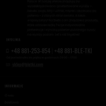
Polsce. W naszej ofercie znajdują się
wyselekcjonowane i przetestowane wyroby –
bibułki, owijki, filtry i ustniki, młynki i akcesoria do
palenia – z różnych stron świata. A także...
waporyzatory! Na Bletki.com znajdziesz produkty,
które odzwierciedlą Twoje indywidualne
preferencje i wyniosą palenie ulubionego suszu
na wyższy poziom. Let’s roll together!
INFOLINIA
+48 881-253-854
|
+48 881-BLE-TKI
Od poniedziałku do piątku w godzinach 09:00 - 17:00
sklep@bletki.com
INFORMACJE
O nas
Dostawa