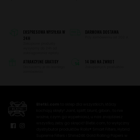
EKSPRESOWA WYSYŁKA W
DARMOWA DOSTAWA
24H
Przy zamówieniu od 200 zł.
Zakupione produkty
wysyłamy do 24h od
zaksięgowania wpłaty.
ATRAKCYJNE GRATISY
14 DNI NA ZWROT
Dorzucamy je do każdego
Zakupionych produktów.
zamówienia.
Bletki.com
to sklep dla wszystkich, którzy
kochają skręty! Joint, spliff, blunt, gibon… to nie
ważne, czym go wypełniasz, u nas znajdziesz
wszystko, żeby go skręcić! Bletki.com, to wyłączny
dystrybutor produktów Rolls® Smart Filters, Hybrid
Supreme Filters i Shine24K Gold Rolling Papers w