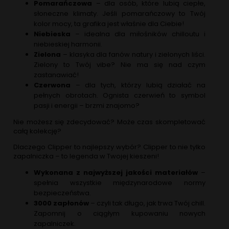
Pomarańczowa
– dla osób, które lubią ciepłe,
słoneczne klimaty. Jeśli pomarańczowy to Twój
kolor mocy, ta grafika jest właśnie dla Ciebie!
Niebieska
– idealna dla miłośników chilloutu i
niebieskiej harmonii.
Zielona
– klasyka dla fanów natury i zielonych liści.
Zielony to Twój vibe? Nie ma się nad czym
zastanawiać!
Czerwona
– dla tych, którzy lubią działać na
pełnych obrotach. Ognista czerwień to symbol
pasji i energii – brzmi znajomo?
Nie możesz się zdecydować? Może czas skompletować
całą kolekcję?
Dlaczego Clipper to najlepszy wybór? Clipper to nie tylko
zapalniczka – to legenda w Twojej kieszeni!
Wykonana z najwyższej jakości materiałów
–
spełnia wszystkie międzynarodowe normy
bezpieczeństwa.
3000 zapłonów
– czyli tak długo, jak trwa Twój chill.
Zapomnij o ciągłym kupowaniu nowych
zapalniczek.