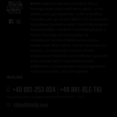
Bletki.com
to sklep dla wszystkich, którzy
kochają skręty! Joint, spliff, blunt, gibon… to nie
ważne, czym go wypełniasz, u nas znajdziesz
wszystko, żeby go skręcić! Bletki.com, to wyłączny
dystrybutor produktów Rolls® Smart Filters, Hybrid
Supreme Filters i Shine24K Gold Rolling Papers w
Polsce. W naszej ofercie znajdują się
wyselekcjonowane i przetestowane wyroby –
bibułki, owijki, filtry i ustniki, młynki i akcesoria do
palenia – z różnych stron świata. A także...
waporyzatory! Na Bletki.com znajdziesz produkty,
które odzwierciedlą Twoje indywidualne
preferencje i wyniosą palenie ulubionego suszu
na wyższy poziom. Let’s roll together!
INFOLINIA
+48 881-253-854
|
+48 881-BLE-TKI
Od poniedziałku do piątku w godzinach 09:00 - 17:00
sklep@bletki.com