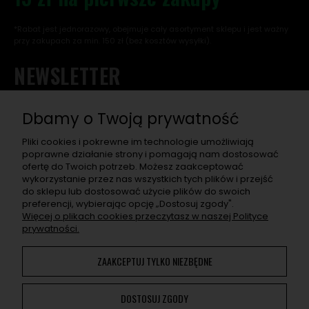
*Rabat jest jednorazowy, obejmuje cały asortyment sklepu i jest ważny
przy zakupach za min. 150 zł (bez kosztów wysyłki).
NEWSLETTER
Chcę otrzymać rabat na pierwsze zakupy, a w przyszłości
dostawać informacje o nowościach, wyjątkowych
Dbamy o Twoją prywatność
promocjach, nowych wpisach na blogu, a także zaproszenia
na super eventy związane z asortymentem sklepu.
Pliki cookies i pokrewne im technologie umożliwiają
poprawne działanie strony i pomagają nam dostosować
ofertę do Twoich potrzeb. Możesz zaakceptować
ZAPISZ SIĘ
wykorzystanie przez nas wszystkich tych plików i przejść
do sklepu lub dostosować użycie plików do swoich
Po naciśnięciu „Zapisz się" otrzymasz na swój e-mail prośbę o
preferencji, wybierając opcję „Dostosuj zgody".
potwierdzenie zapisu. Jeśli nie potwierdzisz, adres nie zapisze
Więcej o plikach cookies przeczytasz w naszej Polityce
się. W e-mailu znajdziesz wszelkie informacje o przetwarzaniu
prywatności.
przez nas Twoich danych osobowych.
ZAAKCEPTUJ TYLKO NIEZBĘDNE
Korzystanie z naszej Witryny oznacza zgodę na
wykorzystywanie plików cookies. Więcej informacji można
DOSTOSUJ ZGODY
znaleźć w
Polityce Prywatności
. Możesz określić warunki