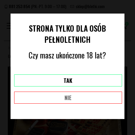
881 253 854
(PN.-PT. 9:00 – 17:00)
sklep@bletki.com
(PUSTY)
STRONA TYLKO DLA OSÓB
PEŁNOLETNICH
Bletki.com
Archiwum produktów
SMOKE LIKE CYPRESS HILL LARGE
Czy masz ukończone 18 lat?
(ZESTAW: 13 PRODUKTÓW)
TAK
NIE