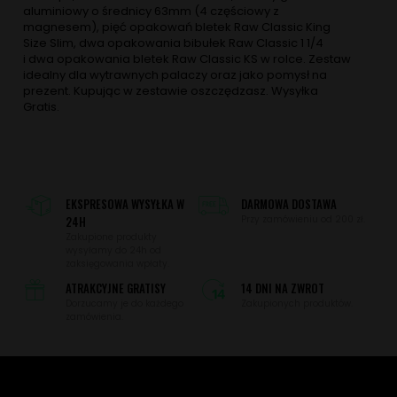
aluminiowy o średnicy 63mm (4 częściowy z
magnesem), pięć opakowań bletek Raw Classic King
Size Slim, dwa opakowania bibułek Raw Classic 1 1/4
i dwa opakowania bletek Raw Classic KS w rolce. Zestaw
idealny dla wytrawnych palaczy oraz jako pomysł na
prezent. Kupując w zestawie oszczędzasz. Wysyłka
Gratis.
EKSPRESOWA WYSYŁKA W
DARMOWA DOSTAWA
24H
Przy zamówieniu od 200 zł.
Zakupione produkty
wysyłamy do 24h od
zaksięgowania wpłaty.
ATRAKCYJNE GRATISY
14 DNI NA ZWROT
Dorzucamy je do każdego
Zakupionych produktów.
zamówienia.