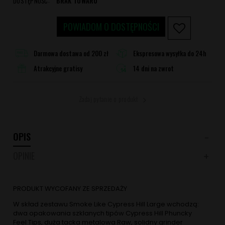
DOSTĘPNOŚĆ:
BRAK TOWARU
POWIADOM O DOSTĘPNOŚCI
Darmowa dostawa od 200 zł
Ekspresowa wysyłka do 24h
Atrakcyjne gratisy
14 dni na zwrot
Zadaj pytanie o produkt
OPIS
OPINIE
PRODUKT WYCOFANY ZE SPRZEDAŻY
W skład zestawu Smoke Like Cypress Hill Large wchodzą:
dwa opakowania szklanych tipów Cypress Hill Phuncky
Feel Tips, duża tacka metalowa Raw, solidny grinder