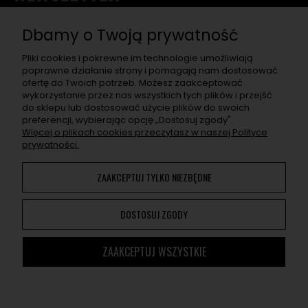
Chcę otrzymać rabat na pierwsze zakupy, a w przyszłości
dostawać informacje o nowościach, wyjątkowych
Dbamy o Twoją prywatność
promocjach, nowych wpisach na blogu, a także zaproszenia
na super eventy związane z asortymentem sklepu.
Pliki cookies i pokrewne im technologie umożliwiają
poprawne działanie strony i pomagają nam dostosować
ofertę do Twoich potrzeb. Możesz zaakceptować
ZAPISZ SIĘ
wykorzystanie przez nas wszystkich tych plików i przejść
do sklepu lub dostosować użycie plików do swoich
Po naciśnięciu „Zapisz się" otrzymasz na swój e-mail prośbę o
preferencji, wybierając opcję „Dostosuj zgody".
potwierdzenie zapisu. Jeśli nie potwierdzisz, adres nie zapisze
Więcej o plikach cookies przeczytasz w naszej Polityce
się. W e-mailu znajdziesz wszelkie informacje o przetwarzaniu
prywatności.
przez nas Twoich danych osobowych.
ZAAKCEPTUJ TYLKO NIEZBĘDNE
Korzystanie z naszej Witryny oznacza zgodę na
wykorzystywanie plików cookies. Więcej informacji można
DOSTOSUJ ZGODY
znaleźć w
Polityce Prywatności
. Możesz określić warunki
przechowywania lub dostępu do plików cookies w Twojej
przeglądarce.
ZAAKCEPTUJ WSZYSTKIE
Cannmedia ©
2014 - 2026. Wszystkie prawa zastrzeżone.
Sklep internetowy Shoper