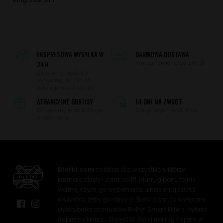
EKSPRESOWA WYSYŁKA W
DARMOWA DOSTAWA
24H
Przy zamówieniu od 200 zł.
Zakupione produkty
wysyłamy do 24h od
zaksięgowania wpłaty.
ATRAKCYJNE GRATISY
14 DNI NA ZWROT
Dorzucamy je do każdego
Zakupionych produktów.
zamówienia.
Bletki.com
to sklep dla wszystkich, którzy
kochają skręty! Joint, spliff, blunt, gibon… to nie
ważne, czym go wypełniasz, u nas znajdziesz
wszystko, żeby go skręcić! Bletki.com, to wyłączny
dystrybutor produktów Rolls® Smart Filters, Hybrid
Supreme Filters i Shine24K Gold Rolling Papers w