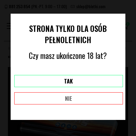
881 253 854
(PN.-PT. 9:00 – 17:00)
sklep@bletki.com
(PUSTY)
STRONA TYLKO DLA OSÓB
PEŁNOLETNICH
Bletki.com
Archiwum produktów
PUSZKA METALOWA ELEMENTS CASE
Czy masz ukończone 18 lat?
KING SIZE
TAK
NIE