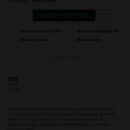
DOSTĘPNOŚĆ:
BRAK TOWARU
POWIADOM O DOSTĘPNOŚCI
Darmowa dostawa od 200 zł
Ekspresowa wysyłka do 24h
Atrakcyjne gratisy
14 dni na zwrot
Zadaj pytanie o produkt
OPIS
OPINIE
Elements Case King Size to metalowa puszka stworzona
do przechowywania Twoich bibułek. Dzięki puszce Twoje
bletki nie ulegną zniszczeniu i pozostaną świeże. W
puszcze zmieści się opakowanie bibułek w rozmiarze
King Size Slim.