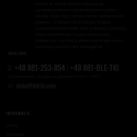
Polsce. W naszej ofercie znajdują się
wyselekcjonowane i przetestowane wyroby –
bibułki, owijki, filtry i ustniki, młynki i akcesoria do
palenia – z różnych stron świata. A także...
waporyzatory! Na Bletki.com znajdziesz produkty,
które odzwierciedlą Twoje indywidualne
preferencje i wyniosą palenie ulubionego suszu
na wyższy poziom. Let’s roll together!
INFOLINIA
+48 881-253-854
|
+48 881-BLE-TKI
Od poniedziałku do piątku w godzinach 09:00 - 17:00
sklep@bletki.com
INFORMACJE
O nas
Dostawa