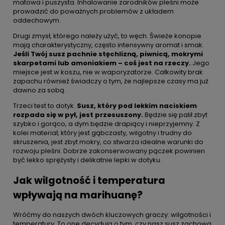
matowa i puszysta. Inhalowanie zarodników pleśni może
prowadzić do poważnych problemów z układem
oddechowym.
Drugi zmysł, którego należy użyć, to węch. Świeże konopie
mają charakterystyczny, często intensywny aromat i smak.
Jeśli Twój susz pachnie stęchlizną, piwnicą, mokrymi
skarpetami lub amoniakiem – coś jest na rzeczy.
Jego
miejsce jest w koszu, nie w waporyzatorze. Całkowity brak
zapachu również świadczy o tym, że najlepsze czasy ma już
dawno za sobą.
Trzeci test to dotyk.
Susz, który pod lekkim naciskiem
rozpada się w pył, jest przesuszony.
Będzie się palił zbyt
szybko i gorąco, a dym będzie drapiący i nieprzyjemny. Z
kolei materiał, który jest gąbczasty, wilgotny i trudny do
skruszenia, jest zbyt mokry, co stwarza idealne warunki do
rozwoju pleśni. Dobrze zakonserwowany pączek powinien
być lekko sprężysty i delikatnie lepki w dotyku.
Jak wilgotność i temperatura
wpływają na marihuanę?
Wróćmy do naszych dwóch kluczowych graczy: wilgotności i
temperatury. To one decydują o tym, czy nasz susz zachowa