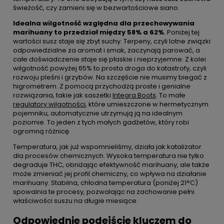
świeżość, czy zamieni się w bezwartościowe siano.
Idealna wilgotność względna dla przechowywania
marihuany to przedział między 58% a 62%
. Poniżej tej
wartości susz staje się zbyt suchy. Terpeny, czyli lotne związki
odpowiedzialne za aromat i smak, zaczynają parować, a
całe doświadczenie staje się płaskie i nieprzyjemne. Z kolei
wilgotność powyżej 65% to prosta droga do katastrofy, czyli
rozwoju pleśni i grzybów. Na szczęście nie musimy biegać z
higrometrem. Z pomocą przychodzą proste i genialne
rozwiązania, takie jak saszetki
Integra Boots
. To małe
regulatory wilgotności
, które umieszczone w hermetycznym
pojemniku, automatycznie utrzymują ją na idealnym
poziomie. To jeden z tych małych gadżetów, który robi
ogromną różnicę.
Temperatura, jak już wspomnieliśmy, działa jak katalizator
dla procesów chemicznych. Wysoka temperatura nie tylko
degraduje THC, obniżając efektywność marihuany, ale także
może zmieniać jej profil chemiczny, co wpływa na działanie
marihuany. Stabilna, chłodna temperatura (poniżej 21°C)
spowalnia te procesy, pozwalając na zachowanie pełni
właściwości suszu na długie miesiące.
Odpowiednie podejście kluczem do