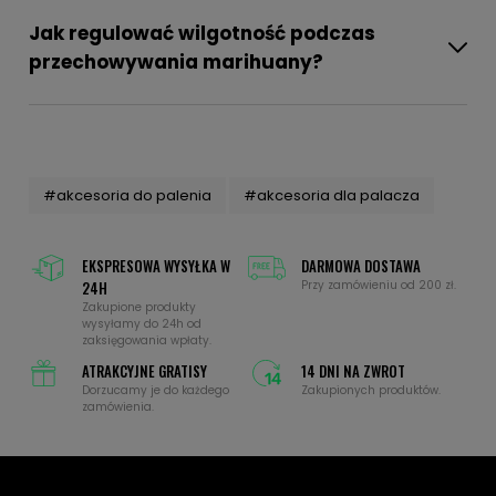
Jak regulować wilgotność podczas
przechowywania marihuany?
#akcesoria do palenia
#akcesoria dla palacza
EKSPRESOWA WYSYŁKA W
DARMOWA DOSTAWA
24H
Przy zamówieniu od 200 zł.
Zakupione produkty
wysyłamy do 24h od
zaksięgowania wpłaty.
ATRAKCYJNE GRATISY
14 DNI NA ZWROT
Dorzucamy je do każdego
Zakupionych produktów.
zamówienia.