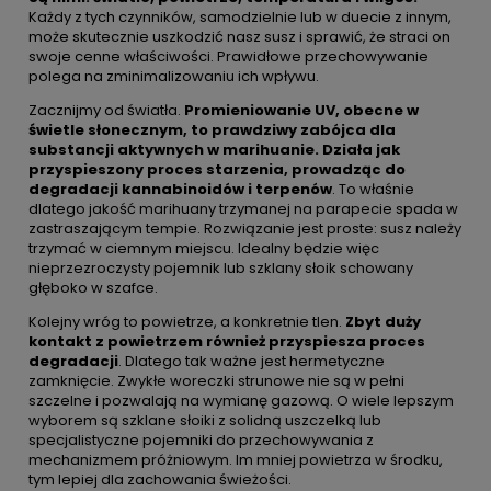
Każdy z tych czynników, samodzielnie lub w duecie z innym,
może skutecznie uszkodzić nasz susz i sprawić, że straci on
swoje cenne właściwości. Prawidłowe przechowywanie
polega na zminimalizowaniu ich wpływu.
Zacznijmy od światła.
Promieniowanie UV, obecne w
świetle słonecznym, to prawdziwy zabójca dla
substancji aktywnych w marihuanie. Działa jak
przyspieszony proces starzenia, prowadząc do
degradacji kannabinoidów i terpenów
. To właśnie
dlatego jakość marihuany trzymanej na parapecie spada w
zastraszającym tempie. Rozwiązanie jest proste: susz należy
trzymać w ciemnym miejscu. Idealny będzie więc
nieprzezroczysty pojemnik lub szklany słoik schowany
głęboko w szafce.
Kolejny wróg to powietrze, a konkretnie tlen.
Zbyt duży
kontakt z powietrzem również przyspiesza proces
degradacji
. Dlatego tak ważne jest hermetyczne
zamknięcie. Zwykłe woreczki strunowe nie są w pełni
szczelne i pozwalają na wymianę gazową. O wiele lepszym
wyborem są szklane słoiki z solidną uszczelką lub
specjalistyczne pojemniki do przechowywania z
mechanizmem próżniowym. Im mniej powietrza w środku,
tym lepiej dla zachowania świeżości.