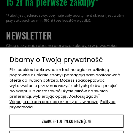
15 zł na pierwsze zakupy*
*Rabat jest jednorazowy, obejmuje cały asortyment sklepu i jest ważny
przy zakupach za min. 150 zł (bez kosztów wysyłki).
NEWSLETTER
Chcę otrzymać rabat na pierwsze zakupy, a w przyszłości
dostawać informacje o nowościach, wyjątkowych
promocjach, nowych wpisach na blogu, a także zaproszenia
Dbamy o Twoją prywatność
na super eventy związane z asortymentem sklepu.
Pliki cookies i pokrewne im technologie umożliwiają
poprawne działanie strony i pomagają nam dostosować
ZAPISZ SIĘ
ofertę do Twoich potrzeb. Możesz zaakceptować
wykorzystanie przez nas wszystkich tych plików i przejść
Po naciśnięciu „Zapisz się" otrzymasz na swój e-mail prośbę o
do sklepu lub dostosować użycie plików do swoich
potwierdzenie zapisu. Jeśli nie potwierdzisz, adres nie zapisze
preferencji, wybierając opcję „Dostosuj zgody".
się. W e-mailu znajdziesz wszelkie informacje o przetwarzaniu
Więcej o plikach cookies przeczytasz w naszej Polityce
przez nas Twoich danych osobowych.
prywatności.
ZAAKCEPTUJ TYLKO NIEZBĘDNE
Korzystanie z naszej Witryny oznacza zgodę na
wykorzystywanie plików cookies. Więcej informacji można
znaleźć w
Polityce Prywatności
. Możesz określić warunki