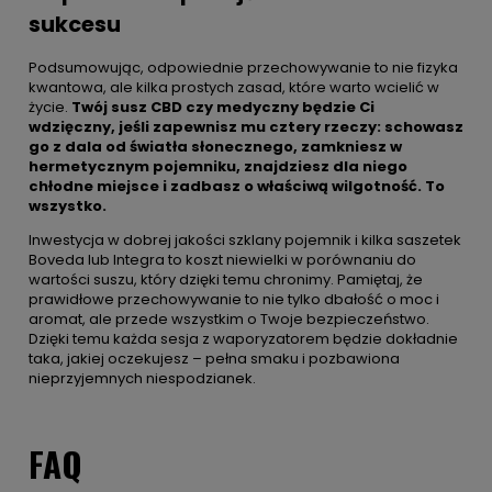
sukcesu
Podsumowując, odpowiednie przechowywanie to nie fizyka
kwantowa, ale kilka prostych zasad, które warto wcielić w
życie.
Twój susz CBD czy medyczny będzie Ci
wdzięczny, jeśli zapewnisz mu cztery rzeczy: schowasz
go z dala od światła słonecznego, zamkniesz w
hermetycznym pojemniku, znajdziesz dla niego
chłodne miejsce i zadbasz o właściwą wilgotność. To
wszystko.
Inwestycja w dobrej jakości szklany pojemnik i kilka saszetek
Boveda lub Integra to koszt niewielki w porównaniu do
wartości suszu, który dzięki temu chronimy. Pamiętaj, że
prawidłowe przechowywanie to nie tylko dbałość o moc i
aromat, ale przede wszystkim o Twoje bezpieczeństwo.
Dzięki temu każda sesja z waporyzatorem będzie dokładnie
taka, jakiej oczekujesz – pełna smaku i pozbawiona
nieprzyjemnych niespodzianek.
FAQ