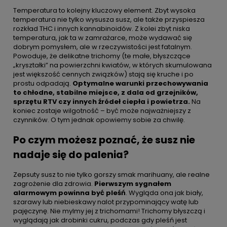
Temperatura to kolejny kluczowy element. Zbyt wysoka
temperatura nie tylko wysusza susz, ale także przyspiesza
rozkład THC i innych kannabinoidów. Z kolei zbyt niska
temperatura, jak ta w zamrażarce, może wydawać się
dobrym pomysłem, ale w rzeczywistości jest fatalnym.
Powoduje, że delikatne trichomy (te małe, błyszczące
„kryształki” na powierzchni kwiatów, w których skumulowana
jest większość cennych związków) stają się kruche i po
prostu odpadają.
Optymalne warunki przechowywania
to chłodne, stabilne miejsce, z dala od grzejników,
sprzętu RTV czy innych źródeł ciepła i powietrza.
Na
koniec zostaje wilgotność – być może najważniejszy z
czynników. O tym jednak opowiemy sobie za chwilę.
Po czym możesz poznać, że susz nie
nadaje się do palenia?
Zepsuty susz to nie tylko gorszy smak marihuany, ale realne
zagrożenie dla zdrowia.
Pierwszym sygnałem
alarmowym powinna być pleśń
. Wygląda ona jak biały,
szarawy lub niebieskawy nalot przypominający watę lub
pajęczynę. Nie mylmy jej z trichomami! Trichomy błyszczą i
wyglądają jak drobinki cukru, podczas gdy pleśń jest