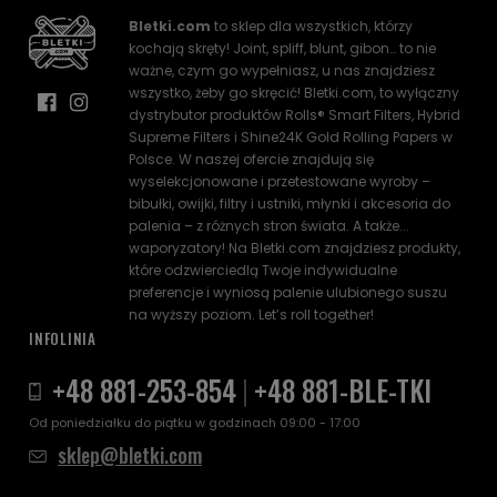
Bletki.com
to sklep dla wszystkich, którzy
kochają skręty! Joint, spliff, blunt, gibon… to nie
ważne, czym go wypełniasz, u nas znajdziesz
wszystko, żeby go skręcić! Bletki.com, to wyłączny
dystrybutor produktów Rolls® Smart Filters, Hybrid
Supreme Filters i Shine24K Gold Rolling Papers w
Polsce. W naszej ofercie znajdują się
wyselekcjonowane i przetestowane wyroby –
bibułki, owijki, filtry i ustniki, młynki i akcesoria do
palenia – z różnych stron świata. A także...
waporyzatory! Na Bletki.com znajdziesz produkty,
które odzwierciedlą Twoje indywidualne
preferencje i wyniosą palenie ulubionego suszu
na wyższy poziom. Let’s roll together!
INFOLINIA
+48 881-253-854
|
+48 881-BLE-TKI
Od poniedziałku do piątku w godzinach 09:00 - 17:00
sklep@bletki.com