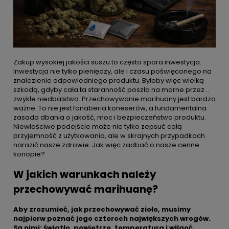
Zakup wysokiej jakości suszu to często spora inwestycja.
Inwestycja nie tylko pieniędzy, ale i czasu poświęconego na
znalezienie odpowiedniego produktu. Byłoby więc wielką
szkodą, gdyby cała ta staranność poszła na marne przez...
zwykłe niedbalstwo. Przechowywanie marihuany jest bardzo
ważne. To nie jest fanaberia koneserów, a fundamentalna
zasada dbania o jakość, moc i bezpieczeństwo produktu.
Niewłaściwe podejście może nie tylko zepsuć całą
przyjemność z użytkowania, ale w skrajnych przypadkach
narazić nasze zdrowie. Jak więc zadbać o nasze cenne
konopie?
W jakich warunkach należy
przechowywać marihuanę?
Aby zrozumieć, jak przechowywać zioło, musimy
najpierw poznać jego czterech największych wrogów.
Są nimi: światło, powietrze, temperatura i wilgoć.