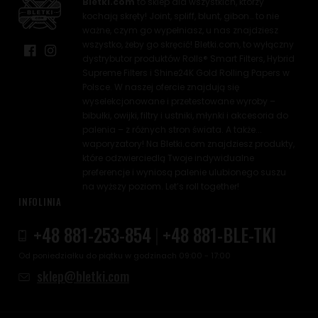
Bletki.com
to sklep dla wszystkich, którzy
kochają skręty! Joint, spliff, blunt, gibon… to nie
ważne, czym go wypełniasz, u nas znajdziesz
wszystko, żeby go skręcić! Bletki.com, to wyłączny
dystrybutor produktów Rolls® Smart Filters, Hybrid
Supreme Filters i Shine24K Gold Rolling Papers w
Polsce. W naszej ofercie znajdują się
wyselekcjonowane i przetestowane wyroby –
bibułki, owijki, filtry i ustniki, młynki i akcesoria do
palenia – z różnych stron świata. A także...
waporyzatory! Na Bletki.com znajdziesz produkty,
które odzwierciedlą Twoje indywidualne
preferencje i wyniosą palenie ulubionego suszu
na wyższy poziom. Let’s roll together!
INFOLINIA
+48 881-253-854
|
+48 881-BLE-TKI
Od poniedziałku do piątku w godzinach 09:00 - 17:00
sklep@bletki.com