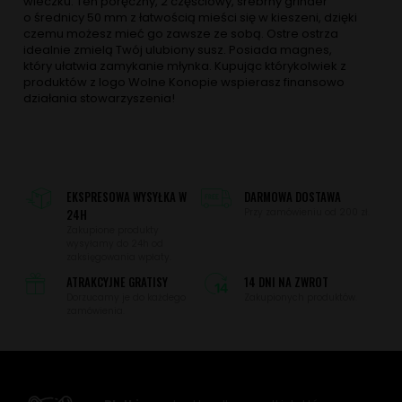
wieczku. Ten poręczny, 2 częściowy, srebrny grinder
o średnicy 50 mm z łatwością mieści się w kieszeni, dzięki
czemu możesz mieć go zawsze ze sobą. Ostre ostrza
idealnie zmielą Twój ulubiony susz. Posiada magnes,
który ułatwia zamykanie młynka. Kupując którykolwiek z
produktów z logo Wolne Konopie wspierasz finansowo
działania stowarzyszenia!
EKSPRESOWA WYSYŁKA W
DARMOWA DOSTAWA
24H
Przy zamówieniu od 200 zł.
Zakupione produkty
wysyłamy do 24h od
zaksięgowania wpłaty.
ATRAKCYJNE GRATISY
14 DNI NA ZWROT
Dorzucamy je do każdego
Zakupionych produktów.
zamówienia.