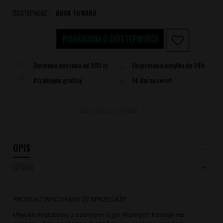
DOSTĘPNOŚĆ:
BRAK TOWARU
POWIADOM O DOSTĘPNOŚCI
Darmowa dostawa od 200 zł
Ekspresowa wysyłka do 24h
Atrakcyjne gratisy
14 dni na zwrot
Zadaj pytanie o produkt
OPIS
OPINIE
PRODUKT WYCOFANY ZE SPRZEDAŻY
Młynek metalowy z czarnym logo Wolnych Konopi na