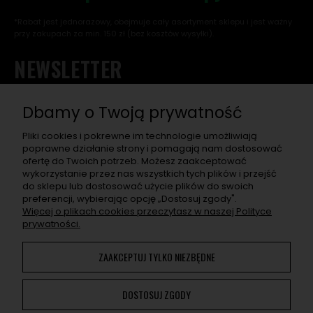
*Rabat jest jednorazowy, obejmuje cały asortyment sklepu i jest ważny
przy zakupach za min. 150 zł (bez kosztów wysyłki).
NEWSLETTER
Chcę otrzymać rabat na pierwsze zakupy, a w przyszłości
dostawać informacje o nowościach, wyjątkowych
Dbamy o Twoją prywatność
promocjach, nowych wpisach na blogu, a także zaproszenia
na super eventy związane z asortymentem sklepu.
Pliki cookies i pokrewne im technologie umożliwiają
poprawne działanie strony i pomagają nam dostosować
ofertę do Twoich potrzeb. Możesz zaakceptować
ZAPISZ SIĘ
wykorzystanie przez nas wszystkich tych plików i przejść
do sklepu lub dostosować użycie plików do swoich
Po naciśnięciu „Zapisz się" otrzymasz na swój e-mail prośbę o
preferencji, wybierając opcję „Dostosuj zgody".
potwierdzenie zapisu. Jeśli nie potwierdzisz, adres nie zapisze
Więcej o plikach cookies przeczytasz w naszej Polityce
się. W e-mailu znajdziesz wszelkie informacje o przetwarzaniu
prywatności.
przez nas Twoich danych osobowych.
ZAAKCEPTUJ TYLKO NIEZBĘDNE
Korzystanie z naszej Witryny oznacza zgodę na
wykorzystywanie plików cookies. Więcej informacji można
DOSTOSUJ ZGODY
znaleźć w
Polityce Prywatności
. Możesz określić warunki
przechowywania lub dostępu do plików cookies w Twojej