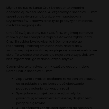
Młynek do suszu Santa Cruz Shredder to synonim
doskonałej jakości. Model 4-częściowy o średnicy 53 mm
spełni oczekiwania najbardziej wymagających
użytkowników. Zapewnia nie tylko precyzyjne mielenie,
ale także wygodę i styl.
Umieść swój ulubiony susz CBD/THC w górnej komorze
młynka, gdzie specjalnie zaprojektowane ząbki Santa
Cruz Shredder błyskawicznie i równomiernie go
rozdrobnią. Drobniej zmielone zioło zbiera się w
środkowej części, w której znajduje się również metalowe
sitko. To właśnie ono przesieje najdrobniejszy pyłek tzw.
kief i zgromadzi go w dolnej części młynka.
Cechy charakterystyczne 4 – częściowego grindera
Santa Cruz o średnicy 53 mm:
Zapewnia szybkie i dokładne rozdrobnienie suszu,
co przekłada się na lepsze doświadczenie
podczas palenia lub waporyzacji.
Specjalnie zaprojektowane ząbki młynka
gwarantują równomierne mielenie, dzięki czemu
joint pali się równo.
4 – częściowa konstrukcja: komora do mielenia