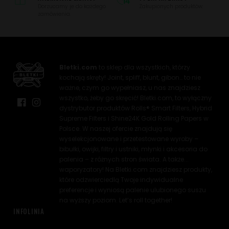
Dorzucamy je do każdego
Zakupionych produktów.
zamówienia.
Bletki.com
to sklep dla wszystkich, którzy
kochają skręty! Joint, spliff, blunt, gibon… to nie
ważne, czym go wypełniasz, u nas znajdziesz
wszystko, żeby go skręcić! Bletki.com, to wyłączny
dystrybutor produktów Rolls® Smart Filters, Hybrid
Supreme Filters i Shine24K Gold Rolling Papers w
Polsce. W naszej ofercie znajdują się
wyselekcjonowane i przetestowane wyroby –
bibułki, owijki, filtry i ustniki, młynki i akcesoria do
palenia – z różnych stron świata. A także...
waporyzatory! Na Bletki.com znajdziesz produkty,
które odzwierciedlą Twoje indywidualne
preferencje i wyniosą palenie ulubionego suszu
na wyższy poziom. Let’s roll together!
INFOLINIA