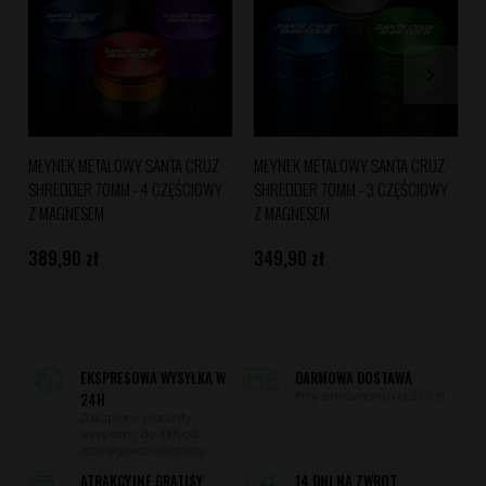
MŁYNEK METALOWY SANTA CRUZ
MŁYNEK METALOWY SANTA CRUZ
SHREDDER 70MM - 4 CZĘŚCIOWY
SHREDDER 70MM - 3 CZĘŚCIOWY
Z MAGNESEM
Z MAGNESEM
389,90 zł
349,90 zł
EKSPRESOWA WYSYŁKA W
DARMOWA DOSTAWA
24H
Przy zamówieniu od 200 zł.
Zakupione produkty
wysyłamy do 24h od
zaksięgowania wpłaty.
ATRAKCYJNE GRATISY
14 DNI NA ZWROT