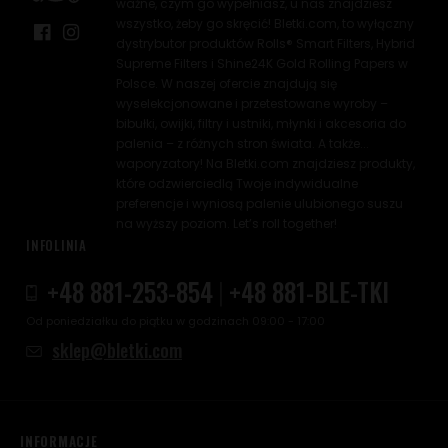
ważne, czym go wypełniasz, u nas znajdziesz
wszystko, żeby go skręcić! Bletki.com, to wyłączny
dystrybutor produktów Rolls® Smart Filters, Hybrid
Supreme Filters i Shine24K Gold Rolling Papers w
Polsce. W naszej ofercie znajdują się
wyselekcjonowane i przetestowane wyroby –
bibułki, owijki, filtry i ustniki, młynki i akcesoria do
palenia – z różnych stron świata. A także...
waporyzatory! Na Bletki.com znajdziesz produkty,
które odzwierciedlą Twoje indywidualne
preferencje i wyniosą palenie ulubionego suszu
na wyższy poziom. Let’s roll together!
INFOLINIA
+48 881-253-854
|
+48 881-BLE-TKI
Od poniedziałku do piątku w godzinach 09:00 - 17:00
sklep@bletki.com
INFORMACJE