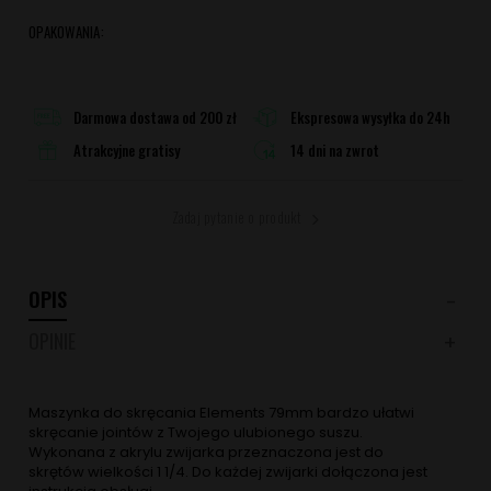
OPAKOWANIA:
Darmowa dostawa od 200 zł
Ekspresowa wysyłka do 24h
Atrakcyjne gratisy
14 dni na zwrot
Zadaj pytanie o produkt
OPIS
OPINIE
Maszynka do skręcania Elements 79mm bardzo ułatwi
skręcanie jointów z Twojego ulubionego suszu.
Wykonana z akrylu zwijarka przeznaczona jest do
skrętów wielkości 1 1/4. Do każdej zwijarki dołączona jest