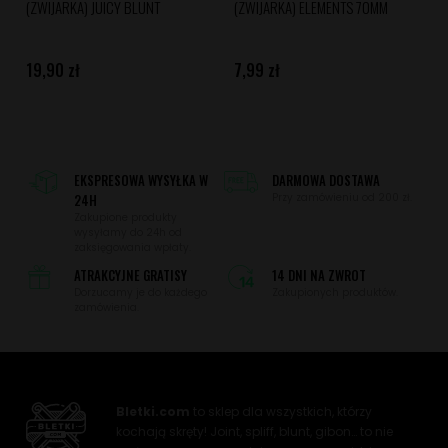
(ZWIJARKA) JUICY BLUNT
(ZWIJARKA) ELEMENTS 70MM
19,90 zł
7,99 zł
EKSPRESOWA WYSYŁKA W
DARMOWA DOSTAWA
24H
Przy zamówieniu od 200 zł.
Zakupione produkty
wysyłamy do 24h od
zaksięgowania wpłaty.
ATRAKCYJNE GRATISY
14 DNI NA ZWROT
Dorzucamy je do każdego
Zakupionych produktów.
zamówienia.
Bletki.com
to sklep dla wszystkich, którzy
kochają skręty! Joint, spliff, blunt, gibon… to nie