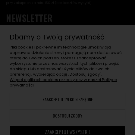
przy zakupach za min. 150 zł (bez kosztów wysyłki).
NEWSLETTER
Chcę otrzymać rabat na pierwsze zakupy, a w przyszłości
dostawać informacje o nowościach, wyjątkowych
Dbamy o Twoją prywatność
promocjach, nowych wpisach na blogu, a także zaproszenia
na super eventy związane z asortymentem sklepu.
Pliki cookies i pokrewne im technologie umożliwiają
poprawne działanie strony i pomagają nam dostosować
ofertę do Twoich potrzeb. Możesz zaakceptować
ZAPISZ SIĘ
wykorzystanie przez nas wszystkich tych plików i przejść
do sklepu lub dostosować użycie plików do swoich
Po naciśnięciu „Zapisz się" otrzymasz na swój e-mail prośbę o
preferencji, wybierając opcję „Dostosuj zgody".
potwierdzenie zapisu. Jeśli nie potwierdzisz, adres nie zapisze
Więcej o plikach cookies przeczytasz w naszej Polityce
się. W e-mailu znajdziesz wszelkie informacje o przetwarzaniu
prywatności.
przez nas Twoich danych osobowych.
ZAAKCEPTUJ TYLKO NIEZBĘDNE
Korzystanie z naszej Witryny oznacza zgodę na
wykorzystywanie plików cookies. Więcej informacji można
DOSTOSUJ ZGODY
znaleźć w
Polityce Prywatności
. Możesz określić warunki
przechowywania lub dostępu do plików cookies w Twojej
przeglądarce.
ZAAKCEPTUJ WSZYSTKIE
Cannmedia ©
2014 - 2026. Wszystkie prawa zastrzeżone.