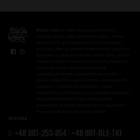
Bletki.com
to sklep dla wszystkich, którzy
kochają skręty! Joint, spliff, blunt, gibon… to nie
ważne, czym go wypełniasz, u nas znajdziesz
wszystko, żeby go skręcić! Bletki.com, to wyłączny
dystrybutor produktów Rolls® Smart Filters, Hybrid
Supreme Filters i Shine24K Gold Rolling Papers w
Polsce. W naszej ofercie znajdują się
wyselekcjonowane i przetestowane wyroby –
bibułki, owijki, filtry i ustniki, młynki i akcesoria do
palenia – z różnych stron świata. A także...
waporyzatory! Na Bletki.com znajdziesz produkty,
które odzwierciedlą Twoje indywidualne
preferencje i wyniosą palenie ulubionego suszu
na wyższy poziom. Let’s roll together!
INFOLINIA
+48 881-253-854
|
+48 881-BLE-TKI