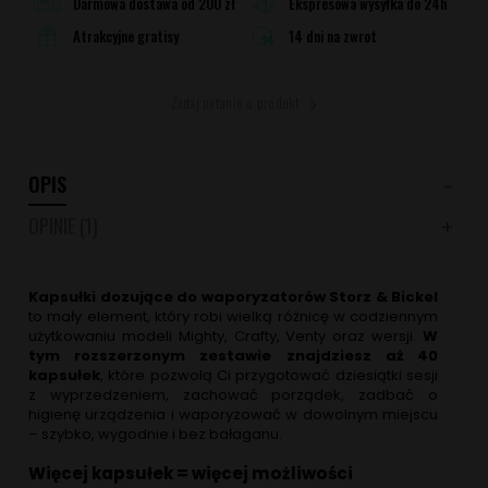
Darmowa dostawa od 200 zł
Ekspresowa wysyłka do 24h
Atrakcyjne gratisy
14 dni na zwrot
Zadaj pytanie o produkt
OPIS
OPINIE
(1)
Kapsułki dozujące do waporyzatorów Storz & Bickel
to mały element, który robi wielką różnicę w codziennym
użytkowaniu modeli Mighty, Crafty, Venty oraz wersji.
W
tym rozszerzonym zestawie znajdziesz aż 40
kapsułek
, które pozwolą Ci przygotować dziesiątki sesji
z wyprzedzeniem, zachować porządek, zadbać o
higienę urządzenia i waporyzować w dowolnym miejscu
– szybko, wygodnie i bez bałaganu.
Więcej kapsułek = więcej możliwości