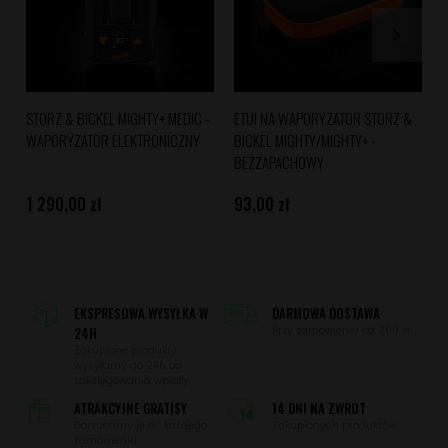
STORZ & BICKEL MIGHTY+ MEDIC -
ETUI NA WAPORYZATOR STORZ &
WAPORYZATOR ELEKTRONICZNY
BICKEL MIGHTY/MIGHTY+ -
BEZZAPACHOWY
1 290,00 zł
93,00 zł
EKSPRESOWA WYSYŁKA W
DARMOWA DOSTAWA
24H
Przy zamówieniu od 200 zł.
Zakupione produkty
wysyłamy do 24h od
zaksięgowania wpłaty.
ATRAKCYJNE GRATISY
14 DNI NA ZWROT
Dorzucamy je do każdego
Zakupionych produktów.
zamówienia.