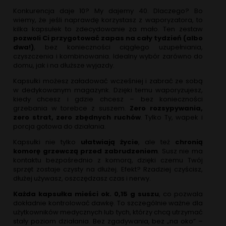
Konkurencja daje 10? My dajemy 40. Dlaczego? Bo
wiemy, że jeśli naprawdę korzystasz z waporyzatora, to
kilka kapsułek to zdecydowanie za mało. Ten zestaw
pozwoli Ci przygotować zapas na cały tydzień (albo
dwa!)
, bez konieczności ciągłego uzupełniania,
czyszczenia i kombinowania. Idealny wybór zarówno do
domu, jak i na dłuższe wyjazdy.
Kapsułki możesz załadować wcześniej i zabrać ze sobą
w dedykowanym magazynk. Dzięki temu waporyzujesz,
kiedy chcesz i gdzie chcesz – bez konieczności
grzebania w torebce z suszem.
Zero rozsypywania,
zero strat, zero zbędnych ruchów
. Tylko Ty, wapek i
porcja gotowa do działania.
Kapsułki nie tylko
ułatwiają życie
, ale też
chronią
komorę grzewczą przed zabrudzeniem
. Susz nie ma
kontaktu bezpośrednio z komorą, dzięki czemu Twój
sprzęt zostaje czysty na dłużej. Efekt? Rzadziej czyścisz,
dłużej używasz, oszczędzasz czas i nerwy.
Każda kapsułka mieści ok. 0,15 g suszu
, co pozwala
dokładnie kontrolować dawkę. To szczególnie ważne dla
użytkowników medycznych lub tych, którzy chcą utrzymać
stały poziom działania. Bez zgadywania, bez „na oko” –