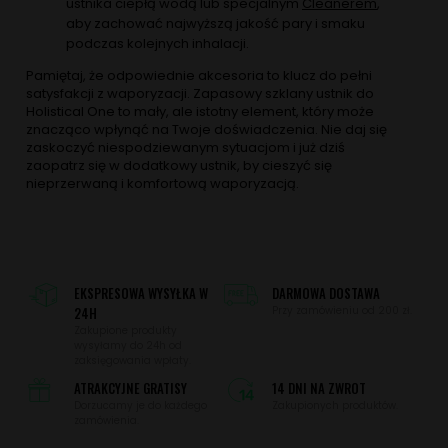
ustnika ciepłą wodą lub specjalnym
Cleanerem
,
aby zachować najwyższą jakość pary i smaku
podczas kolejnych inhalacji.
Pamiętaj, że odpowiednie akcesoria to klucz do pełni
satysfakcji z waporyzacji. Zapasowy szklany ustnik do
Holistical One to mały, ale istotny element, który może
znacząco wpłynąć na Twoje doświadczenia. Nie daj się
zaskoczyć niespodziewanym sytuacjom i już dziś
zaopatrz się w dodatkowy ustnik, by cieszyć się
nieprzerwaną i komfortową waporyzacją.
EKSPRESOWA WYSYŁKA W
DARMOWA DOSTAWA
24H
Przy zamówieniu od 200 zł.
Zakupione produkty
wysyłamy do 24h od
zaksięgowania wpłaty.
ATRAKCYJNE GRATISY
14 DNI NA ZWROT
Dorzucamy je do każdego
Zakupionych produktów.
zamówienia.