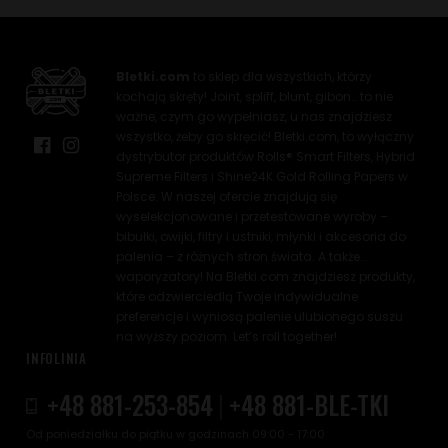
Bletki.com
to sklep dla wszystkich, którzy
kochają skręty! Joint, spliff, blunt, gibon… to nie
ważne, czym go wypełniasz, u nas znajdziesz
wszystko, żeby go skręcić! Bletki.com, to wyłączny
dystrybutor produktów Rolls® Smart Filters, Hybrid
Supreme Filters i Shine24K Gold Rolling Papers w
Polsce. W naszej ofercie znajdują się
wyselekcjonowane i przetestowane wyroby –
bibułki, owijki, filtry i ustniki, młynki i akcesoria do
palenia – z różnych stron świata. A także...
waporyzatory! Na Bletki.com znajdziesz produkty,
które odzwierciedlą Twoje indywidualne
preferencje i wyniosą palenie ulubionego suszu
na wyższy poziom. Let’s roll together!
INFOLINIA
+48 881-253-854
|
+48 881-BLE-TKI
Od poniedziałku do piątku w godzinach 09:00 - 17:00