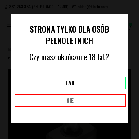
881 253 854
(PN.-PT. 9:00 – 17:00)
sklep@bletki.com
(PUSTY)
STRONA TYLKO DLA OSÓB
PEŁNOLETNICH
Bletki.com
Archiwum produktów
HOLISTICAL ONE - SZKLANY USTNIK
Czy masz ukończone 18 lat?
DO WAPORYZATORA
TAK
NIE