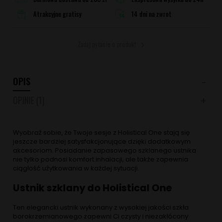
Atrakcyjne gratisy
14 dni na zwrot
Zadaj pytanie o produkt
OPIS
OPINIE
(1)
Wyobraź sobie, że Twoje sesje z Holistical One stają się
jeszcze bardziej satysfakcjonujące dzięki dodatkowym
akcesoriom. Posiadanie zapasowego szklanego ustnika
nie tylko podnosi komfort inhalacji, ale także zapewnia
ciągłość użytkowania w każdej sytuacji.
Ustnik szklany do Holistical One
Ten elegancki ustnik wykonany z wysokiej jakości szkła
borokrzemianowego zapewni Ci czysty i niezakłócony