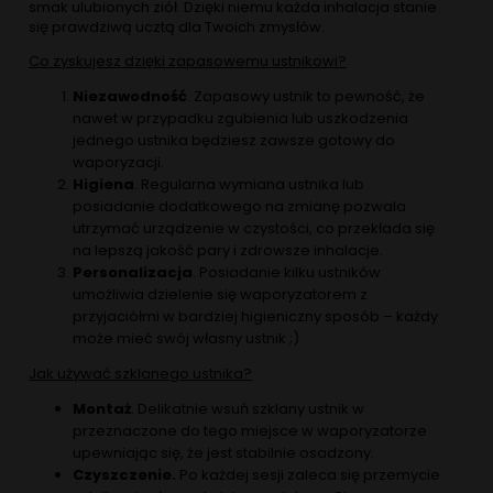
smak ulubionych ziół. Dzięki niemu każda inhalacja stanie
się prawdziwą ucztą dla Twoich zmysłów.
Co zyskujesz dzięki zapasowemu ustnikowi?
Niezawodność
. Zapasowy ustnik to pewność, że
nawet w przypadku zgubienia lub uszkodzenia
jednego ustnika będziesz zawsze gotowy do
waporyzacji.
Higiena
. Regularna wymiana ustnika lub
posiadanie dodatkowego na zmianę pozwala
utrzymać urządzenie w czystości, co przekłada się
na lepszą jakość pary i zdrowsze inhalacje.
Personalizacja
. Posiadanie kilku ustników
umożliwia dzielenie się waporyzatorem z
przyjaciółmi w bardziej higieniczny sposób – każdy
może mieć swój własny ustnik ;)
Jak używać szklanego ustnika?
Montaż
. Delikatnie wsuń szklany ustnik w
przeznaczone do tego miejsce w waporyzatorze
upewniając się, że jest stabilnie osadzony.
Czyszczenie.
Po każdej sesji zaleca się przemycie