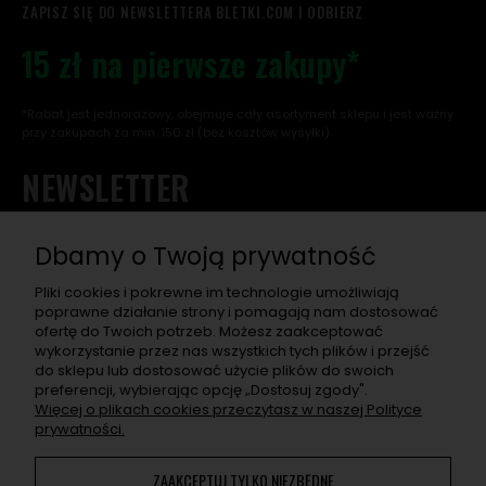
ZAPISZ SIĘ DO NEWSLETTERA BLETKI.COM I ODBIERZ
15 zł na pierwsze zakupy*
*Rabat jest jednorazowy, obejmuje cały asortyment sklepu i jest ważny
przy zakupach za min. 150 zł (bez kosztów wysyłki).
NEWSLETTER
Chcę otrzymać rabat na pierwsze zakupy, a w przyszłości
dostawać informacje o nowościach, wyjątkowych
Dbamy o Twoją prywatność
promocjach, nowych wpisach na blogu, a także zaproszenia
na super eventy związane z asortymentem sklepu.
Pliki cookies i pokrewne im technologie umożliwiają
poprawne działanie strony i pomagają nam dostosować
ofertę do Twoich potrzeb. Możesz zaakceptować
ZAPISZ SIĘ
wykorzystanie przez nas wszystkich tych plików i przejść
do sklepu lub dostosować użycie plików do swoich
Po naciśnięciu „Zapisz się" otrzymasz na swój e-mail prośbę o
preferencji, wybierając opcję „Dostosuj zgody".
potwierdzenie zapisu. Jeśli nie potwierdzisz, adres nie zapisze
Więcej o plikach cookies przeczytasz w naszej Polityce
się. W e-mailu znajdziesz wszelkie informacje o przetwarzaniu
prywatności.
przez nas Twoich danych osobowych.
ZAAKCEPTUJ TYLKO NIEZBĘDNE